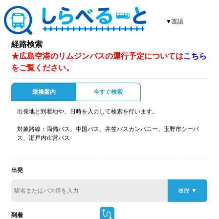
▼言語
経路検索
★広島空港のリムジンバスの運行予定については
こちら
をご覧ください。
乗換案内
今すぐ検索
出発地と到着地や、日時を入力して検索を行います。
対象路線：両備バス、中国バス、井笠バスカンパニー、玉野市シーバ
ス、瀬戸内市営バス
出発
履歴
到着