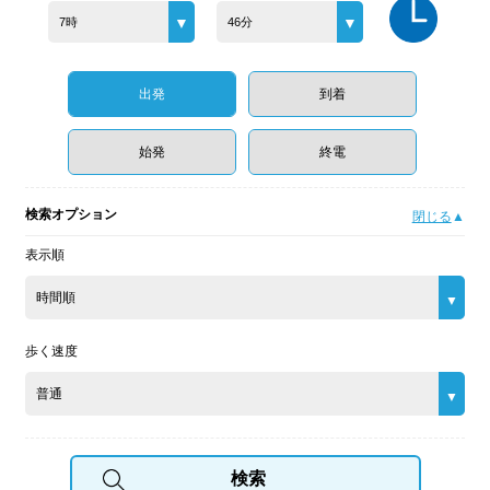
7時
46分
出発
到着
始発
終電
検索オプション
閉じる
表示順
時間順
歩く速度
普通