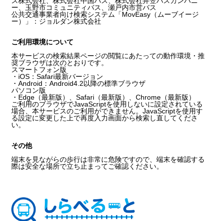
ス株式会社、株式会社中国バス、株式会社井笠バスカンパニ
ー、玉野市コミュニティバス、瀬戸内市営バス
公共交通事業者向け検索システム「MovEasy（ムーブイージ
ー）」：ジョルダン株式会社
ご利用環境について
本サービスの検索結果ページの閲覧にあたっての動作環境・推
奨ブラウザは次のとおりです。
スマートフォン版
・iOS：Safari最新バージョン
・Android：Android4.2以降の標準ブラウザ
パソコン版
・Edge（最新版）、Safari（最新版）、Chrome（最新版）
ご利用のブラウザでJavaScriptを使用しないに設定されている
場合、本サービスのご利用ができません。JavaScriptを使用す
る設定に変更した上で再度入力画面から検索し直してくださ
い。
その他
端末を見ながらの歩行は非常に危険ですので、端末を確認する
際は安全な場所で立ち止まってご確認ください。