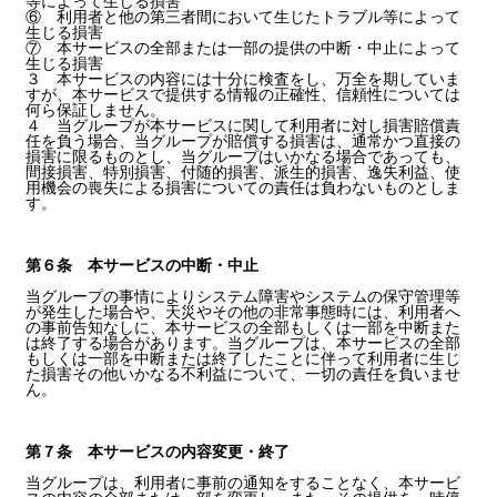
等によって生じる損害
⑥ 利用者と他の第三者間において生じたトラブル等によって
生じる損害
⑦ 本サービスの全部または一部の提供の中断・中止によって
生じる損害
３ 本サービスの内容には十分に検査をし、万全を期していま
すが、本サービスで提供する情報の正確性、信頼性については
何ら保証しません。
４ 当グループが本サービスに関して利用者に対し損害賠償責
任を負う場合、当グループが賠償する損害は、通常かつ直接の
損害に限るものとし、当グループはいかなる場合であっても、
間接損害、特別損害、付随的損害、派生的損害、逸失利益、使
用機会の喪失による損害についての責任は負わないものとしま
す。
第６条 本サービスの中断・中止
当グループの事情によりシステム障害やシステムの保守管理等
が発生した場合や、天災やその他の非常事態時には、利用者へ
の事前告知なしに、本サービスの全部もしくは一部を中断また
は終了する場合があります。当グループは、本サービスの全部
もしくは一部を中断または終了したことに伴って利用者に生じ
た損害その他いかなる不利益について、一切の責任を負いませ
ん。
第７条 本サービスの内容変更・終了
当グループは、利用者に事前の通知をすることなく、本サービ