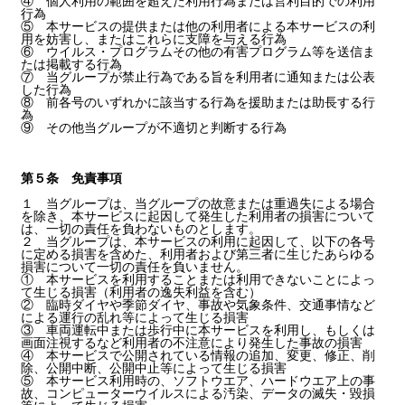
④ 個人利用の範囲を超えた利用行為または営利目的での利用
行為
⑤ 本サービスの提供または他の利用者による本サービスの利
用を妨害し、またはこれらに支障を与える行為
⑥ ウイルス・プログラムその他の有害プログラム等を送信ま
たは掲載する行為
⑦ 当グループが禁止行為である旨を利用者に通知または公表
した行為
⑧ 前各号のいずれかに該当する行為を援助または助長する行
為
⑨ その他当グループが不適切と判断する行為
第５条 免責事項
１ 当グループは、当グループの故意または重過失による場合
を除き、本サービスに起因して発生した利用者の損害について
は、一切の責任を負わないものとします。
２ 当グループは、本サービスの利用に起因して、以下の各号
に定める損害を含めた、利用者および第三者に生じたあらゆる
損害について一切の責任を負いません。
① 本サービスを利用することまたは利用できないことによっ
て生じる損害（利用者の逸失利益を含む）
② 臨時ダイヤや季節ダイヤ、事故や気象条件、交通事情など
による運行の乱れ等によって生じる損害
③ 車両運転中または歩行中に本サービスを利用し、もしくは
画面注視するなど利用者の不注意により発生した事故の損害
④ 本サービスで公開されている情報の追加、変更、修正、削
除、公開中断、公開中止等によって生じる損害
⑤ 本サービス利用時の、ソフトウエア、ハードウエア上の事
故、コンピューターウイルスによる汚染、データの滅失・毀損