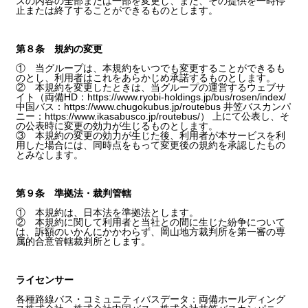
スの内容の全部または一部を変更し、また、その提供を一時停
止または終了することができるものとします。
第８条 規約の変更
① 当グループは、本規約をいつでも変更することができるも
のとし、利用者はこれをあらかじめ承諾するものとします。
② 本規約を変更したときは、当グループの運営するウェブサ
イト（両備HD：https://www.ryobi-holdings.jp/bus/rosen/index/
中国バス：https://www.chugokubus.jp/routebus 井笠バスカンパ
ニー：https://www.ikasabusco.jp/routebus/） 上にて公表し、そ
の公表時に変更の効力が生じるものとします。
③ 本規約の変更の効力が生じた後、利用者が本サービスを利
用した場合には、同時点をもって変更後の規約を承認したもの
とみなします。
第９条 準拠法・裁判管轄
① 本規約は、日本法を準拠法とします。
② 本規約に関して利用者と当社との間に生じた紛争について
は、訴額のいかんにかかわらず、岡山地方裁判所を第一審の専
属的合意管轄裁判所とします。
ライセンサー
各種路線バス・コミュニティバスデータ：両備ホールディング