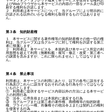
マートフォン・タブレット端末で本サービスを使用する権利お
よびWebブラウザから本サービスの内容の一部をメール及び印
刷する権利を許諾します。
２ 利用者は本サービスについて、当グループにより明示的に
許諾される以外のいかなる権利も取得するものではありませ
ん。
第３条 知的財産権
１ 本サービスに関する著作権等の知的財産権その他一切の権
利は、当グループ又は当グループに対して権利を許諾する第三
者に帰属します。
２ 利用者は、本サービスを、本規約及び本サービス所定の利
用形態を超えて利用（無断転載・複写・修正・改変・第三者へ
の譲渡を含みますが、これに限られません）してはなりませ
ん。
第４条 禁止事項
利用者は、本サービスの利用にあたり、以下の各号に該当する
行為及びこれらに該当するおそれのある行為を行ってはならな
いものとします。
① 利用者に提供するサービス内容以外の方法による本サービ
スの利用行為
② 法令、公序良俗または本規約に違反する行為
③ 当グループまたは第三者の著作権、商標権等の知的財産
権、プライバシー権、肖像権その他法令上または契約上の権利
を侵害する行為