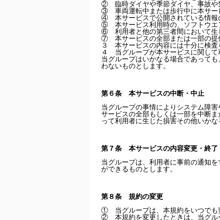
② 臨時ダイヤや季節ダイヤ、事故や
③ 車両運転中または歩行中に本サー
④ 本サービスで公開されている情報
⑤ 本サービス利用時の、ソフトウエ
⑥ 利用者と他の第三者間において生
⑦ 本サービスの全部または一部の提
３ 本サービスの内容には十分に検査
４ 当グループが本サービスに関して
当グループはいかなる場合であっても
わないものとします。
第６条 本サービスの中断・中止
当グループの事情によりシステム障害
サービスの全部もしくは一部を中断ま
って利用者に生じた損害その他いかな
第７条 本サービスの内容変更・終了
当グループは、利用者に事前の通知を
ができるものとします。
第８条 規約の変更
① 当グループは、本規約をいつでも
② 本規約を変更したときは、当グループの運営する