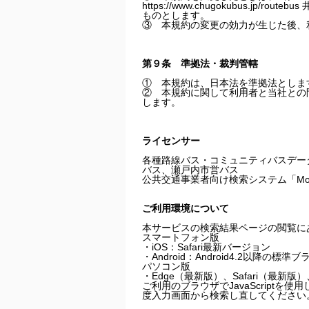
https://www.chugokubus.jp/r
ものとします。
③ 本規約の変更の効力が生じた後、
第９条 準拠法・裁判管轄
① 本規約は、日本法を準拠法としま
② 本規約に関して利用者と当社との
します。
ライセンサー
各種路線バス・コミュニティバスデー
バス、瀬戸内市営バス
公共交通事業者向け検索システム「Mo
ご利用環境について
本サービスの検索結果ページの閲覧に
スマートフォン版
・iOS：Safari最新バージョン
・Android：Android4.2以降の標準
パソコン版
・Edge（最新版）、Safari（最新版）
ご利用のブラウザでJavaScriptを
度入力画面から検索し直してください