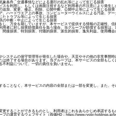
気象条件、交通事情などによる運行の乱れ等によって生じる損害
ビスを利用し、もしくは画面注視するなど利用者の不注意により発生し
の追加、変更、修正、削除、公開中断、公開中止等によって生じる損害
ア、ハードウエア上の事故、コンピューターウイルスによる汚染、デー
じたトラブル等によって生じる損害
供の中断・中止によって生じる損害
をし、万全を期していますが、本サービスで提供する情報の正確性、信
利用者に対し損害賠償責任を負う場合、当グループが賠償する損害は、
、間接損害、特別損害、付随的損害、派生的損害、逸失利益、使用機会
やシステムの保守管理等が発生した場合や、天災やその他の非常事態時
たは終了する場合があります。当グループは、本サービスの全部もしく
る不利益について、一切の責任を負いません。
することなく、本サービスの内容の全部または一部を変更し、また、そ
変更することができるものとし、利用者はこれをあらかじめ承諾するも
ウェブサイト（両備HD：https://www.ryobi-holdings.jp/bus/