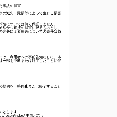
た事故の損害
タの滅失・毀損等によって生じる損害
頼性については何ら保証しません。
通常かつ直接の損害に限るものとし、
の喪失による損害についての責任は負
には、利用者への事前告知なしに、本
は一部を中断または終了したことに伴
の提供を一時停止または終了すること
のとします。
rosen/index/ 中国バス：