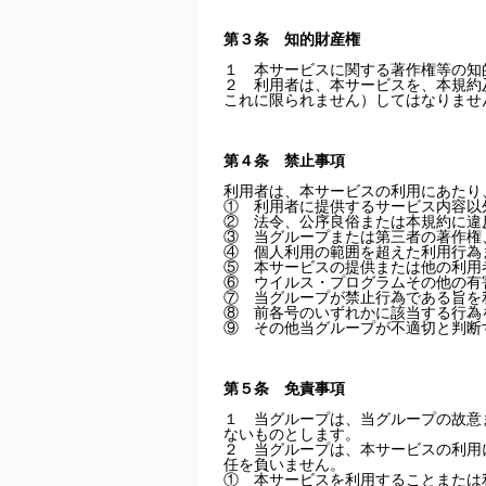
第３条 知的財産権
１ 本サービスに関する著作権等の知
２ 利用者は、本サービスを、本規約
これに限られません）してはなりませ
第４条 禁止事項
利用者は、本サービスの利用にあたり
① 利用者に提供するサービス内容以
② 法令、公序良俗または本規約に違
③ 当グループまたは第三者の著作権
④ 個人利用の範囲を超えた利用行為
⑤ 本サービスの提供または他の利用
⑥ ウイルス・プログラムその他の有
⑦ 当グループが禁止行為である旨を
⑧ 前各号のいずれかに該当する行為
⑨ その他当グループが不適切と判断
第５条 免責事項
１ 当グループは、当グループの故意
ないものとします。
２ 当グループは、本サービスの利用
任を負いません。
① 本サービスを利用することまたは