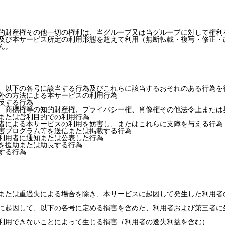
的財産権その他一切の権利は、当グループ又は当グループに対して権利
及び本サービス所定の利用形態を超えて利用（無断転載・複写・修正・
ん。
、以下の各号に該当する行為及びこれらに該当するおそれのある行為を
外の方法による本サービスの利用行為
反する行為
、商標権等の知的財産権、プライバシー権、肖像権その他法令上または
または営利目的での利用行為
者による本サービスの利用を妨害し、またはこれらに支障を与える行為
害プログラム等を送信または掲載する行為
利用者に通知または公表した行為
を援助または助長する行為
する行為
または重過失による場合を除き、本サービスに起因して発生した利用者
に起因して、以下の各号に定める損害を含めた、利用者および第三者に
利用できないことによって生じる損害（利用者の逸失利益を含む）