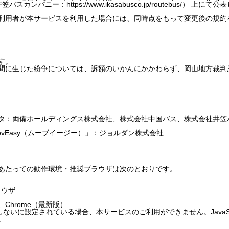
outebus 井笠バスカンパニー：https://www.ikasabusco.jp/routeb
利用者が本サービスを利用した場合には、同時点をもって変更後の規約
す。
間に生じた紛争については、訴額のいかんにかかわらず、岡山地方裁判
タ：両備ホールディングス株式会社、株式会社中国バス、株式会社井笠
vEasy（ムーブイージー）」：ジョルダン株式会社
あたっての動作環境・推奨ブラウザは次のとおりです。
ブラウザ
、Chrome（最新版）
使用しないに設定されている場合、本サービスのご利用ができません。JavaS
。